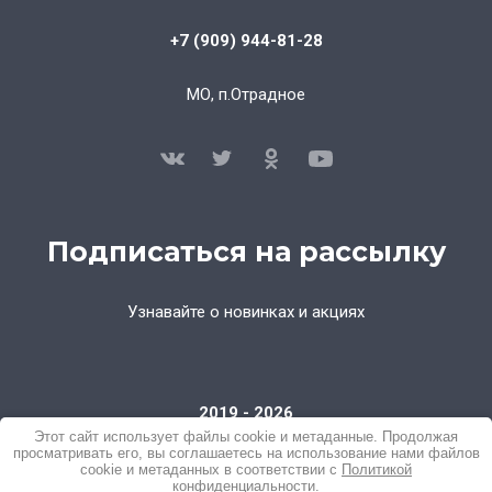
+7 (909) 944-81-28
МО, п.Отрадное
Подписаться на рассылку
Узнавайте о новинках и акциях
2019 - 2026
Политика конфиденциальности
Этот сайт использует файлы cookie и метаданные. Продолжая
просматривать его, вы соглашаетесь на использование нами файлов
cookie и метаданных в соответствии с
Политикой
конфиденциальности
.