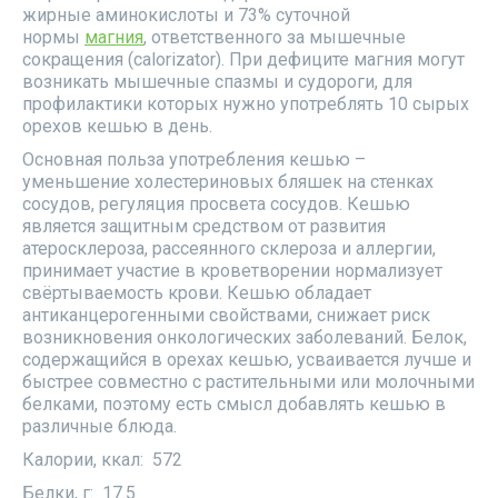
жирные аминокислоты и 73% суточной
нормы
магния
, ответственного за мышечные
сокращения (calorizator). При дефиците магния могут
возникать мышечные спазмы и судороги, для
профилактики которых нужно употреблять 10 сырых
орехов кешью в день.
Основная польза употребления кешью –
уменьшение холестериновых бляшек на стенках
сосудов, регуляция просвета сосудов. Кешью
является защитным средством от развития
атеросклероза, рассеянного склероза и аллергии,
принимает участие в кроветворении нормализует
свёртываемость крови. Кешью обладает
антиканцерогенными свойствами, снижает риск
возникновения онкологических заболеваний. Белок,
содержащийся в орехах кешью, усваивается лучше и
быстрее совместно с растительными или молочными
белками, поэтому есть смысл добавлять кешью в
различные блюда.
Калории, ккал: 572
Белки, г: 17.5