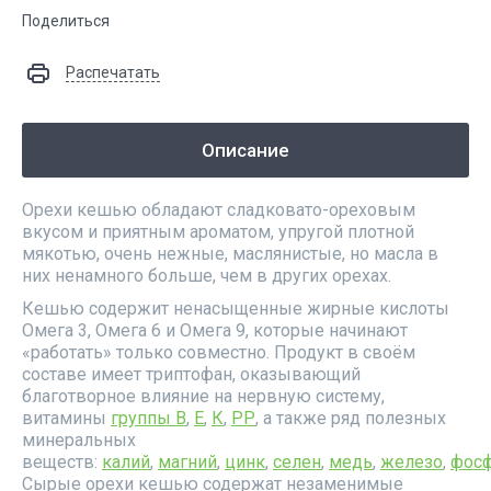
Поделиться
Распечатать
Описание
Орехи кешью обладают сладковато-ореховым
вкусом и приятным ароматом, упругой плотной
мякотью, очень нежные, маслянистые, но масла в
них ненамного больше, чем в других орехах.
Кешью содержит ненасыщенные жирные кислоты
Омега 3, Омега 6 и Омега 9, которые начинают
«работать» только совместно. Продукт в своём
составе имеет триптофан, оказывающий
благотворное влияние на нервную систему,
витамины
группы В
,
Е
,
К
,
РР
, а также ряд полезных
минеральных
веществ:
калий
,
магний
,
цинк
,
селен
,
медь
,
железо
,
фос
Сырые орехи кешью содержат незаменимые